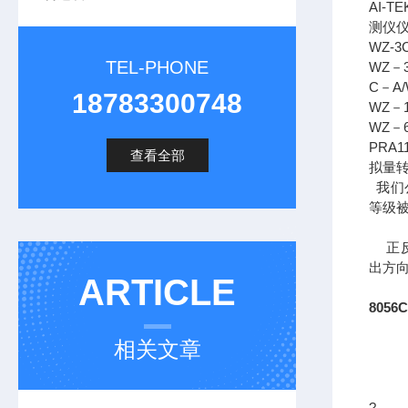
AI-TE
测仪
WZ-3
TEL-PHONE
WZ－
C－A
18783300748
WZ－
WZ－
PRA1
查看全部
拟量
我们
等级被
正反
出方
ARTICLE
805
相关文章
?