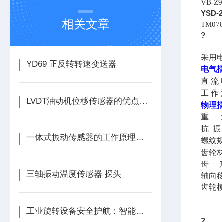
VB-Z9
YSD
相关文章
TM078
?
采用
YD69 正反转转速变送器
电气
直 流 
工 作
LVDT油动机位移传感器的优点分别有这几点
物理
重 量
抗 振
一体式振动传感器的工作原理是什么？
螺纹规
齿轮
齿 
三轴振动温度传感器 探头
轴向
齿轮模
工业旋转设备安全护航：智能转速监测仪技术现状与应用优化研究
?