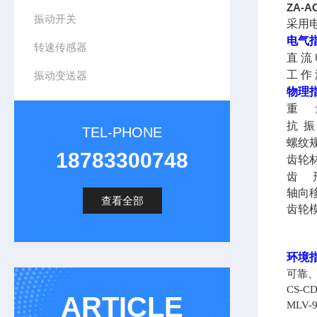
ZA-
振动开关
采用
电气
转速传感器
直 流 
工 作
振动变送器
物理
重 量
抗 振
TEL-PHONE
螺纹规
18783300748
齿轮
齿 
轴向
查看全部
齿轮模
环境
可靠
CS-CD
ARTICLE
MLV-9