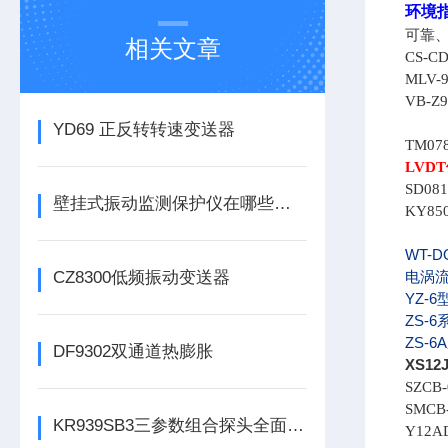
环境
可靠
相关文章
CS-CD
MLV-9
VB-Z9
YD69 正反转转速变送器
TM078
LVDT
SD081
壁挂式振动监测保护仪在哪些领域有广泛应用？
KY850
WT-D
CZ8300低频振动变送器
电涡流
YZ-
ZS-6
ZS-6A
DF9302双通道热膨胀
XS12
SZCB-
SMCB-
KR939SB3三参数组合探头全面解析
Y12AD