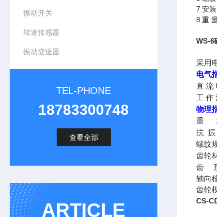
7 安
振动开关
8 重 
转速传感器
WS-
振动变送器
采用
电气
直 流 
TEL-PHONE
工 作
18783300748
物理
重 量
抗 振
查看全部
螺纹规
齿轮
齿 
轴向
齿轮模
CS-
ARTICLE