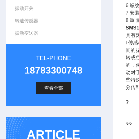
6 螺
振动开关
7 安
8 重 
转速传感器
SMS
振动变送器
具有
l 
间的
TEL-PHONE
转或
的，
18783300748
动对
些特
分传
查看全部
?
??
ARTICLE