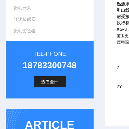
温漂系数
振动开关
引出
耐受振
转速传感器
执行标
XG-
振动变送器
范围更
置电
TEL-PHONE
18783300748
?
查看全部
??
ARTICLE