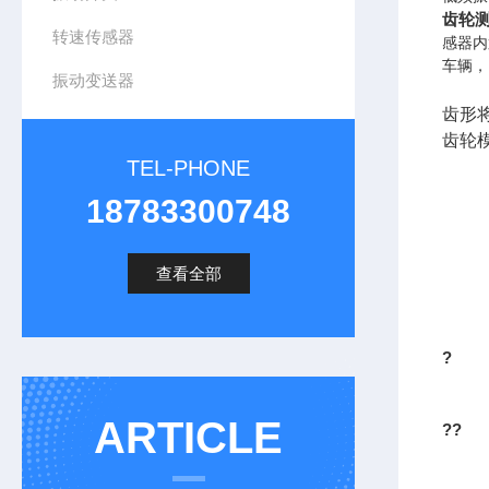
齿轮测
转速传感器
感器内
车辆，
振动变送器
齿形
齿轮模
TEL-PHONE
18783300748
查看全部
?
ARTICLE
??