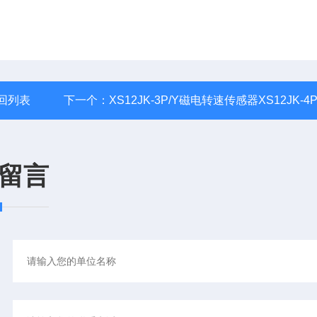
回列表
下一个：
XS12JK-3P/Y磁电转速传感器XS12JK-4P
留言