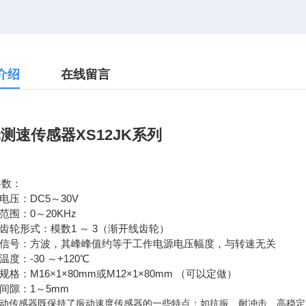
介绍
在线留言
测速传感器XS12JK系列
参数：
作电压：DC5～30V
量范围：0～20KHz
速齿轮形式：模数1 ～ 3（渐开线齿轮）
输出信号：方波，其峰峰值约等于工作电源电压幅度，与转速无关
温度：-30 ～+120℃
纹规格：M16×1×80mm或M12×1×80mm （可以定做）
装间隙：1～5mm
动传感器既保持了振动速度传感器的一些特点：如抗振、耐冲击、高稳定