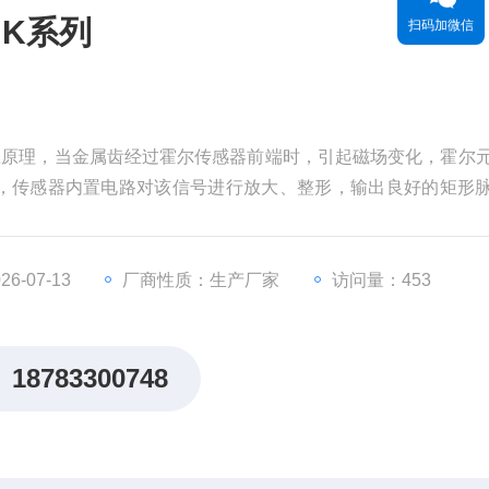
JK系列
扫码加微信
效应原理，当金属齿经过霍尔传感器前端时，引起磁场变化，霍尔
，传感器内置电路对该信号进行放大、整形，输出良好的矩形
，输出信号也更精确稳定，并且安装简单，广泛应用于车辆，电
6-07-13
厂商性质：生产厂家
访问量：453
18783300748