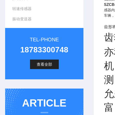
SZC
转速传感器
感器内
车辆，
振动变送器
齿形
齿
TEL-PHONE
18783300748
亦
机
查看全部
测
允
ARTICLE
富