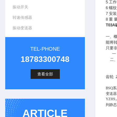
5 工作
振动开关
6 螺
7 安
转速传感器
8 重 
T03
振动变送器
一、概
能将
只要
TEL-PHONE
一：
18783300748
二、技
2、
铁
查看全部
齿轮 Z
BSQ
变送器
YZH
列静态
ARTICLE