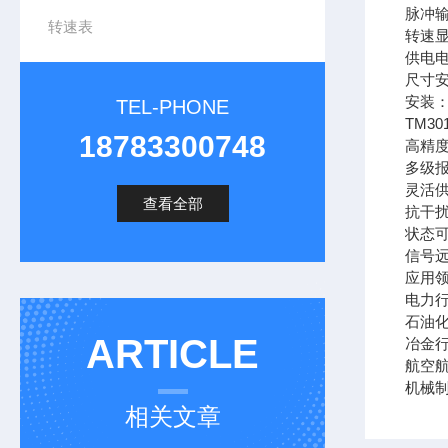
脉冲
转速表
转速显
供电电
尺寸安
安装：
TEL-PHONE
TM30
18783300748
高精
多级报
灵活供
查看全部
抗干扰
状态
信号
应用
电力
石油
ARTICLE
冶金
航空
机械
相关文章