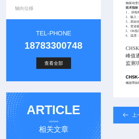
轴
振动变
轴向位移
技术指标
1 、供电
2、输入
3、原始信
4、变送输
5、OK
TEL-PHONE
6、温漂：
18783300748
CHSK
峰值
查看全部
监测
CHS
械故障如
ARTICLE
上
相关文章