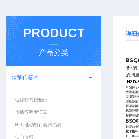
PRODUCT
详细
产品分类
BSQ
智能
的测
位移传感器
HZD
障如转子
故障监测
监测旋转
位移静态校验仪
测量参量
径向振动
机组类型
位移行程变送器
各种滑动
BSQ
HTD油动机行程传感器
轴
振动变
技术指标
轴向位移
1 、供电