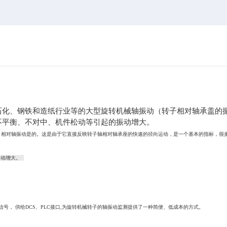
石化、钢铁和造纸行业等的大型旋转机械轴振动（转子相对轴承盖的
不平衡、不对中、机件松动等引起的振动增大。
，相对轴振动是的。这是由于它直接反映转子轴相对轴承座的快速的径向运动，是一个基本的指标，很
振动增大。
信号， 供给DCS、PLC接口,为旋转机械转子的轴振动监测提供了一种简便、低成本的方式。