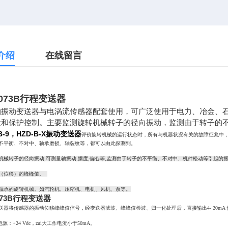
介绍
在线留言
073B行程变送器
轴振动变送器与电涡流传感器配套使用，可广泛使用于电力、冶金、
量和保护控制。主要监测旋转机械转子的径向振动，监测由于转子的
-B-9，HZD-B-X振动变送器
评价旋转机械的运行状态时，所有与机器状况有关的故障征兆中
不平衡、不对中、轴承磨损、轴裂纹等，都可以由此探测到。
机械转子的径向振动,可测量轴振动,摆度,偏心等,监测由于转子的不平衡、不对中、机件松动等引起的
（位移）的峰峰值。
轴承的旋转机械。如汽轮机、压缩机、电机、风机、泵等。
073B行程变送器
送器
将传感器的振动位移峰峰值信号，经变送器滤波、峰峰值检波、归一化处理后，直接输出4- 20mA 
电源：+24 Vdc，zui大工作电流小于50mA。