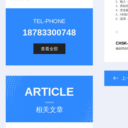
2、输入
3、原始信
4、变送输
5、OK
6、温漂：
TEL-PHONE
18783300748
。
CHS
查看全部
械故障如
上
ARTICLE
相关文章