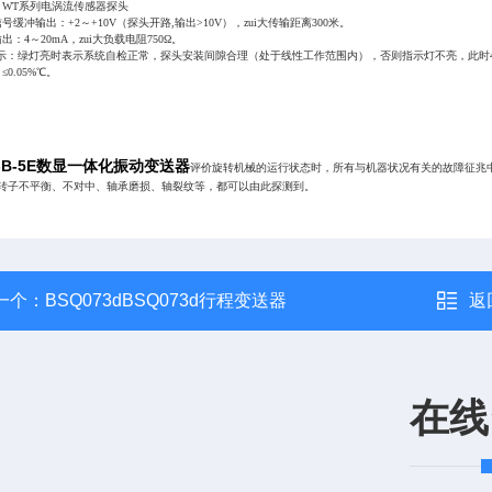
：WT系列电涡流传感器探头
号缓冲输出：+2～+10V（探头开路,输出>10V），zui大传输距离300米。
出：4～20mA，zui大负载电阻750Ω。
指示：绿灯亮时表示系统自检正常，探头安装间隙合理（处于线性工作范围内），否则指示灯不亮，此时4～
≤0.05%℃。
K-B-5E数显一体化振动变送器
评价旋转机械的运行状态时，所有与机器状况有关的故障征兆
转子不平衡、不对中、轴承磨损、轴裂纹等，都可以由此探测到。
一个：
BSQ073dBSQ073d行程变送器
返
在线