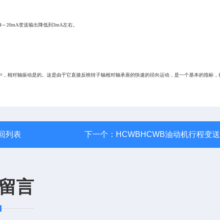
20mA变送输出降低到3mA左右。
中，相对轴振动是的。这是由于它直接反映转子轴相对轴承座的快速的径向运动，是一个基本的指标，
回列表
下一个：
HCWBHCWB油动机行程变
留言