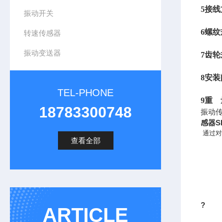
5
接线
振动开关
6
螺纹
转速传感器
振动变送器
7
齿轮
8
安装
TEL-PHONE
9
重 量
18783300748
振动传
感器SD
通过对
查看全部
?
ARTICLE