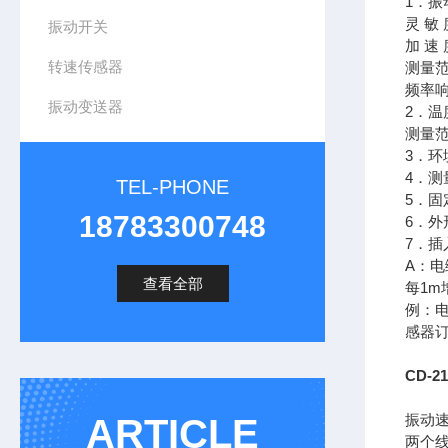
1．振
灵 敏 
振动开关
加 速 
转速传感器
测量范
频率响
振动变送器
2．温
测量范
3．环
4．
TEL-PHONE
5．固
18783300748
6．外形
7．插
A：电
查看全部
每1m
例：电
感器订
CD-
振动
ARTICLE
两个