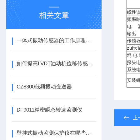
线性误
相关文章
频率
电 
输出
一体式振动传感器的工作原理是什么？
传感
zui
耗 电
探头
如何提高LVDT油动机位移传感器的精度？
系统
安装螺
CZ8300低频振动变送器
DF9011精密瞬态转速监测仪
上
壁挂式振动监测保护仪在哪些领域有广泛应用？