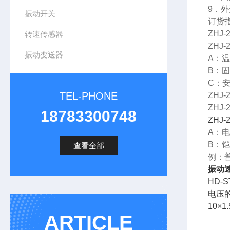
9．外
振动开关
订货
ZHJ
转速传感器
ZHJ-
振动变送器
A：温
B：固
C：安
TEL-PHONE
ZHJ
ZHJ
18783300748
ZHJ-
A：电
B：铠
查看全部
例：普
振动速度
HD
电压
10×
ARTICLE