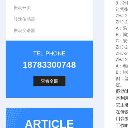
9．外
振动开关
订货
ZHJ-
转速传感器
ZHJ-
A：温
振动变送器
B：固定
C：安
ZHJ-
TEL-PHONE
ZHJ-
ZHJ-
18783300748
A：电
B：铠
例：普
查看全部
定。
振动
是利
它主
在传
用弹
ARTICLE
工作