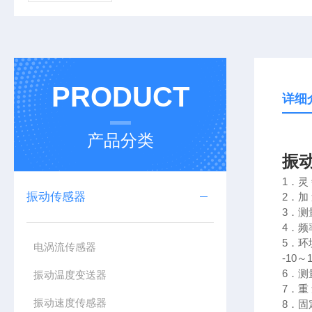
PRODUCT
详细
产品分类
振动
1．灵
振动传感器
2．加
3．测
4．频
5．环
电涡流传感器
-10
6．
振动温度变送器
7．重
振动速度传感器
8．固