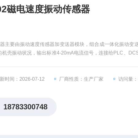
-10-02磁电速度振动传感器
速度振动传感器主要由振动速度传感器加变送器模块，组合成一体化振动变
壳振动状况，输出标准4-20mA电流信号，连接给PLC、DC
简单方便。
新时间：2026-07-12
厂商性质：生产厂家
访问量：
18783300748