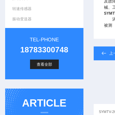
及故
械、
转速传感器
SYMT
振动变送器
涡流
被测
TEL-PHONE
18783300748
上
查看全部
ARTICLE