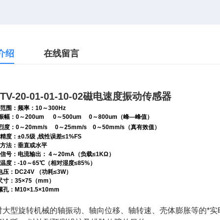
介绍
在线留言
TV-20-01-01-10-02磁电速度振动传感器
范围：频率：
10
～
300Hz
振幅：
0
～
200um 0
～
500um 0
～
800um
（峰
—
峰值）
烈度：
0
～
20mm/s 0
～
25mm/s 0
～
50mm/s
（真有效值）
精度：
±0.5
级
,
线性误差
≤1%FS
方法：垂直或水平
信号：电流输出：
4
～
20mA
（负载
≤1KΩ
）
温度：
-10
～
65
℃
（相对湿度
≤85%
）
电压：
DC24V
（功耗
≤3W
）
尺寸：
35×75
（
mm
）
螺孔：
M10×1.5×10mm
对大型旋转机械的轴振动、轴向位移、轴转速、壳体膨胀等的*实