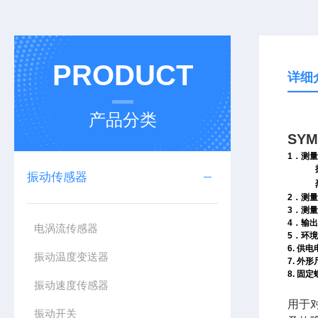
PRODUCT
详细
产品分类
SYM
1
．测量
振动传感器
2
．测量
3
．测量
4
．输出
电涡流传感器
5
．环境
6.
供电
振动温度变送器
7.
外形
8.
固定
振动速度传感器
用于
振动开关