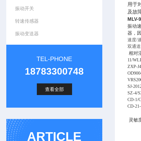
用于
振动开关
及故
MLV
转速传感器
振动
器，因
振动变送器
速度/速
双通道转
相对湿
TEL-PHONE
11/W
ZXP-J
18783300748
OD900
VRS20
SJ-20
查看全部
SZ-4/
CD-1/
CD-21
灵敏度
ARTICLE