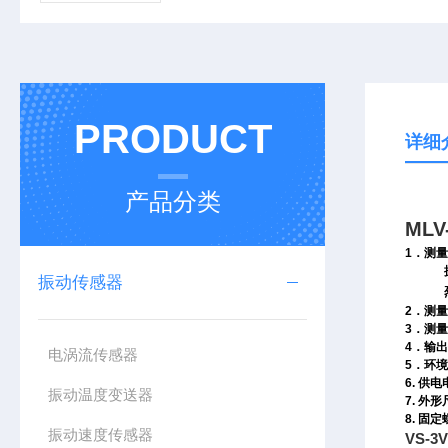
PRODUCT
详细
产品分类
ML
1
．测量
振动传感器
2
．测量
3
．测量
4
．输出
电涡流传感器
5
．环境
6.
供电
振动温度变送器
7.
外形
8.
固定
振动速度传感器
VS-