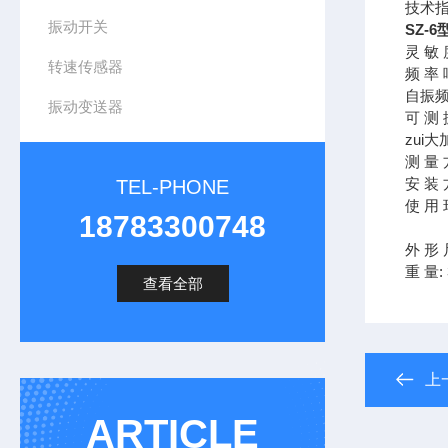
技术指标
振动开关
SZ-
灵 敏 
转速传感器
频 率 
自振频
振动变送器
可 测 
zui大
测 量
安 装
TEL-PHONE
使 用 
18783300748
相对
外 形 
查看全部
上
ARTICLE