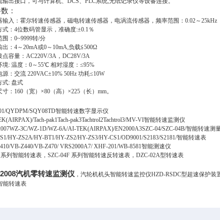
流输出接口，可与计算机、DCS、PLC系统,无纸记录仪等设备连接。
参数：
感器输入：霍尔转速传感器，磁电转速传感器，电涡流传感器，频率范围：0.02～25kHz
示方式：4位数码管显示，准确度:±0.1％
范围：0~9999转/分
输出：4～20mA或0～10mA,负载≦500Ω
接点容量：AC220V/3A，DC28V/3A
作环境: 温度：0～55℃ 相对湿度：≤95%
电源：交流 220VAC±10% 50Hz 功耗≤10W
方式: 盘式
机尺寸：160（宽）×80（高）×225（长）mm。
1/QYDPM/SQY08TD智能转速数字显示仪
(AIRPAX)/Tach-pak1Tach-pak3Tachtrol2Tachtrol3/MV-VI智能转速监测仪
07WZ-3C/WZ-1D/WZ-6A/AI-TEK(AIRPAX)/EN2000A3SZC-04/SZC-04B/智能转速
/HY-ZS2A/HY-BT1/HY-ZS2/HY-ZS3/HY-CS1/OD9001/S2183/S2181/智能转速表
0/VB-Z440/VB-Z470/ VRS2000A7/ XHF-201/WB-8581智能测速仪
04 系列智能转速表，SZC-04F 系列智能转速反转速表，DZC-02A型转速表
I-2008汽机零转速监测仪
，汽轮机机头智能转速监控仪HZD-RSDC型超速保护装置
型智能转速表