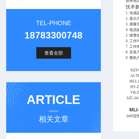
设有电
技术
1. 传
2. 显
TEL-PHONE
3. 测量
4. 电流
18783300748
5. 报警
6. 工
7. 工作
8. 安装
查看全部
9. 整
SQY0
AI-TEK
MLI-20
HY-ZS1
VB-Z41
ARTICLE
SZC-
ML
-04N
相关文章