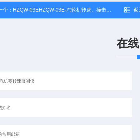
一个：
HZQW-03EHZQW-03E-汽轮机转速、撞击子监测装置
返
在线