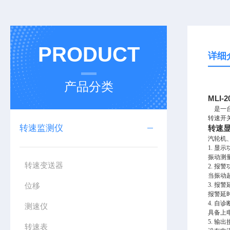
PRODUCT
详细
产品分类
MLI
是一台
转速开
转速监测仪
转速
汽轮机
1. 显示
振动测
转速变送器
2. 报警
当振动
位移
3. 报
报警延
4. 自
测速仪
具备上
5. 输出
转速表