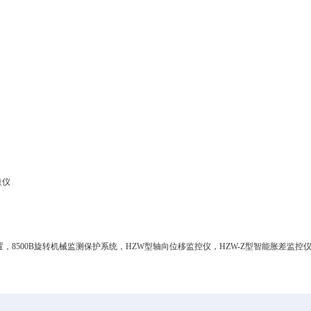
测量仪
，8500B旋转机械监测保护系统，HZW型轴向位移监控仪，HZW-Z型智能胀差监控仪