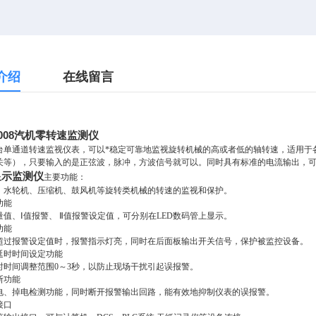
介绍
在线留言
-2008汽机零转速监测仪
单通道转速监视仪表，可以*稳定可靠地监视旋转机械的高或者低的轴转速，适用于
关等），只要输入的是正弦波，脉冲，方波信号就可以。同时具有标准的电流输出，可与
显示监测仪
主要功能：
、水轮机、压缩机、鼓风机等旋转类机械的转速的监视和保护。
功能
量值、Ⅰ值报警、 Ⅱ值报警设定值，可分别在LED数码管上显示。
功能
超过报警设定值时，报警指示灯亮，同时在后面板输出开关信号，保护被监控设备。
警延时时间设定功能
时时间调整范围0～3秒，以防止现场干扰引起误报警。
诊断功能
电、掉电检测功能，同时断开报警输出回路，能有效地抑制仪表的误报警。
接口