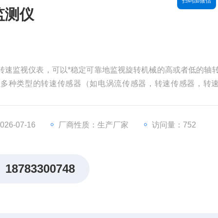
扫码加微信
速监测仪
通道转速监视仪表，可以*稳定可靠地监视旋转机械的高或者低的轴
路多种类型的转速传感器（如电涡流传感器，转速传感器，转
号就可以。同时具有标准的电流输出，可与各种DCS、PLC
器安全可靠运行。
6-07-16
厂商性质：生产厂家
访问量：752
18783300748