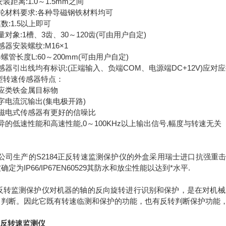
安装距离:1.0～1.5mm之间
轮材料要求:各种导磁钢铁材料均可
数:1.5以上即可
量对象:1槽、3齿、30～120齿(可由用户自定)
感器安装螺纹:M16×1
螺管长度L:60～200mm(可由用户自定)
感器引出线均有标识:(正端输入、负端COM、电源端DC+12V)应对
2型转速传感器特点：
感应类铁金属目标物
字电流沉输出(集电极开路)
比磁电式传感器有更好的信噪比
异的低速性能和高速性能,0～100KHz以上输出信号,幅度与转速无关
公司生产的S2184正反转速监测保护仪的外盒采用瑞士进口抗强重击
确定为IP66/IP67EN60529其防水和放尘性能以达到*水平.
转监测保护仪对机器的轴的反向旋转进行识别和保护，是在对机械
向判断。因此它既有转速临测和保护的功能，也有反转判断保护功能
6C反转速监测仪