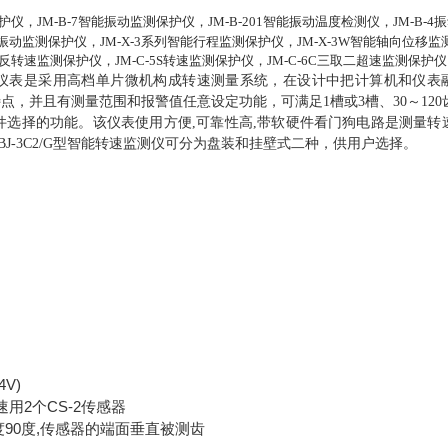
护仪，JM-B-7智能振动监测保护仪，JM-B-201智能振动温度
检测仪
，JM-B-4
-5S振动监测保护仪，JM-X-3系列智能行程监测保护仪，JM-X-3W智能轴向位移
式反转速监测保护仪，JM-C-5S转速监测保护仪，JM-C-6C三取二超速监测保护仪
。该仪表是采用高档单片微机构成转速测量系统，在设计中把计算机和仪表
，并且有测量范围和报警值任意设定功能，可满足1槽或3槽、30～120
选择的功能。该仪表使用方便,可靠性高,带软硬件看门狗电路是测量转
-3C2/G型智能转速监测仪可分为盘装和挂壁式二种，供用户选择。
V)
用2个CS-2传感器
度90度,传感器的端面垂直被测齿