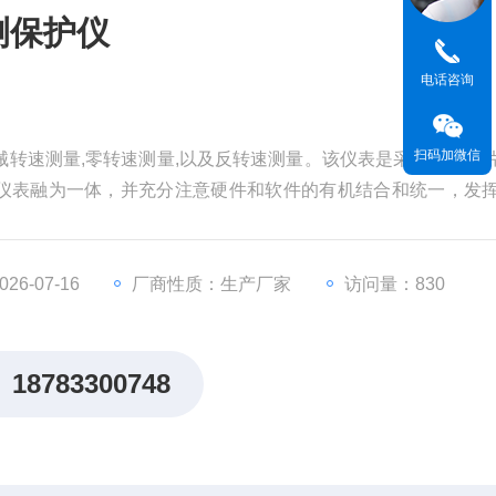
测保护仪
电话咨询
扫码加微信
机械转速测量,零转速测量,以及反转速测量。该仪表是采用高档单
仪表融为一体，并充分注意硬件和软件的有机结合和统一，发
报警值任意设定功能，可满足1槽或3槽、30～120齿等不同的
，用户可根据不同的条件
6-07-16
厂商性质：生产厂家
访问量：830
18783300748