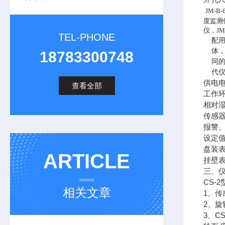
JM-B-
度监测保
仪，JM
TEL-PHONE
配
体，
18783300748
同
代仪
供电电
查看全部
工作环
相对湿
传感器
报警
设定
盘装表
ARTICLE
挂壁表
三、
CS-
相关文章
1、传
2、旋
3、C