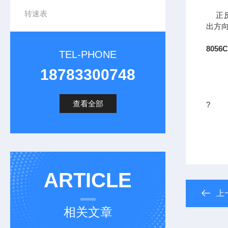
转速表
正反
出方
805
TEL-PHONE
18783300748
查看全部
?
ARTICLE
上
相关文章