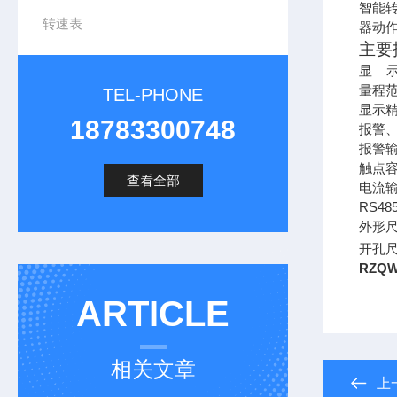
智能
转速表
器动
主要
显
量程
TEL-PHONE
显示精
18783300748
报警
报警
触点
查看全部
电流
RS48
外形
开孔
RZQ
ARTICLE
相关文章
上