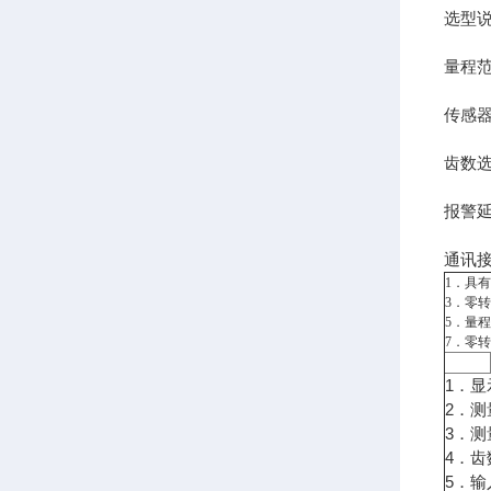
选型
量程范围
传感器
齿数选
报警延
通讯接
1．具
3．零
5．量
7．零
1．显
2．测
3．测
4．齿
5．输