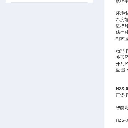
波特率：
环境
温度
运行时
储存时
相对湿
物理
外形尺
开孔尺寸
重 量：
HZS
订货
智能
HZS-04