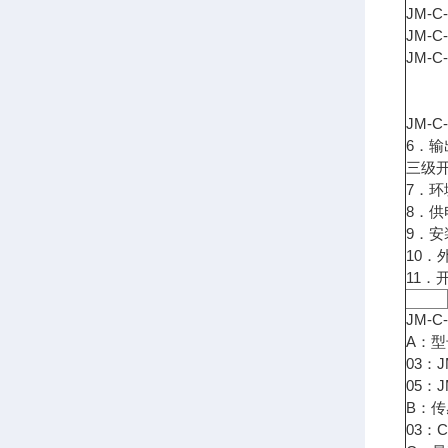
JM-
JM-
JM-
JM-
6．输
三级开关
7．环
8．供电
9．安
10．
11．
JM-C
A：型
03：
05：
B：传
03：