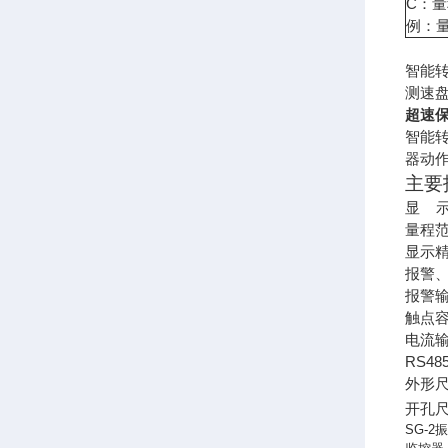
C：量程
例：量
智能
测速
超速
智能
器动
主要
显
量程
显示精
报警
报警
触点
电流
RS48
外形
开孔
SG-2
振