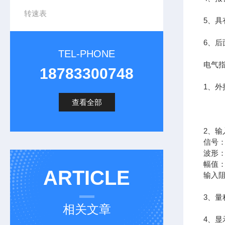
转速表
5、
6、
TEL-PHONE
电气
18783300748
1、外接
查看全部
2、输
信号：
波形
幅值：
ARTICLE
输入阻
3、量程
相关文章
4、显