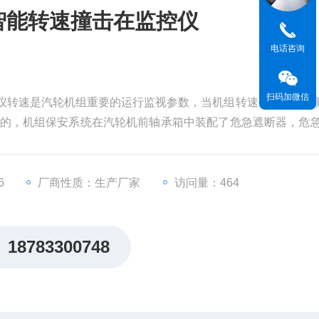
智能转速撞击在监控仪
电话咨询
扫码加微信
仪转速是汽轮机组重要的运行监视参数，当机组转速达到110%
目的，机组保安系统在汽轮机前轴承箱中装配了危急遮断器，危
作用下“击出“，可使汽轮机紧急停机。
6
厂商性质：生产厂家
访问量：464
18783300748