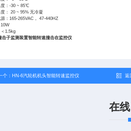
：-30 ~ 85℃
： 20 ~ 95% 无冷凝
：165-265VAC， 47-440HZ
10W
1.5kg
/撞击子监测装置智能转速撞击在监控仪
一个：
HN-6汽轮机机头智能转速监控仪
返
在线