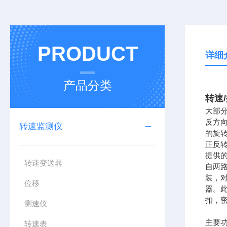
PRODUCT
详细
产品分类
转速
大部
反方
转速监测仪
的旋
正反
提供
转速变送器
自两
装，
位移
器。
扣，密
测速仪
主要
转速表