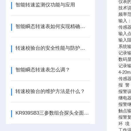
仪表
智能转速监测仪功能与应用
技术
频率范
输入
智能瞬态转速表如何实现精确测量？
传感
输入
输入阻
系统
转速校验台的安全性能与防护措施
记录输
数码显
记录
智能瞬态转速表怎么调？
4-2
传感器
报 警
转速校验台的维护方法是什么？
报警设
继电
报警
触点输出
KR939SB3三参数组合探头全面解析
报警
环 境
工作温度