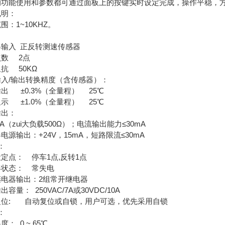
的功能使用和参数都可通过面板上的按键实时设定完成，操作平稳，
说明：
围：1~10KHZ。
：
器输入 正反转测速传感器
点数 2点
抗 50KΩ
输入/输出转换精度（含传感器）：
出 ±0.3%（全量程） 25℃
示 ±1.0%（全量程） 25℃
输出：
0mA（zui大负载500Ω）；电流输出能力≤30mA
电源输出：+24V，15mA，短路限流≤30mA
：
定点： 停车1点,反转1点
器状态： 常失电
继电器输出：2组常开继电器
容量： 250VAC/7A或30VDC/10A
复位: 自动复位或自锁，用户可选，优先采用自锁
：
： 0 ~ 65℃