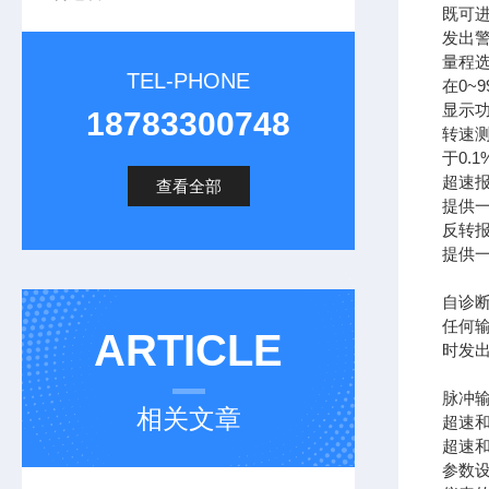
既可
发出
量程选
TEL-PHONE
在0~
显示功
18783300748
转速
于0.1
超速
查看全部
提供
反转
提供一
自诊
任何
ARTICLE
时发
脉冲输
相关文章
超速和
超速和
参数设