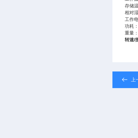
存储温度
相对湿度
工作电源
功耗：
重量：＜
转速
上