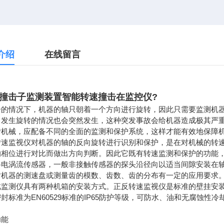
介绍
在线留言
/撞击子监测装置智能转速撞击在监控仪
?
分的情况下，机器的轴只朝着一个方向进行旋转，因此只需要监测机
向发生旋转的情况也会突然发生，这种突发事故会给机器造成极其严重
转机械，应配备不同的全面的监测和保护系统，这样才能有效地保障
转速监视仪对机器的轴的反向旋转进行识别和保护，是在对机械的转
的相位进行对比而做出方向判断。因此它既有转速监测和保护的功能
路电涡流传感器，一般非接触传感器的探头沿径向以适当间隙安装在
对机器的测速盘或测量齿的模数、齿数、齿的分布有一定的应用要求
此监测仪具有两种机箱的安装方式。正反转速监视仪是标准的壁挂安装
封标准为EN60529标准的IP65防护等级，可防水、油和无腐蚀性
功能