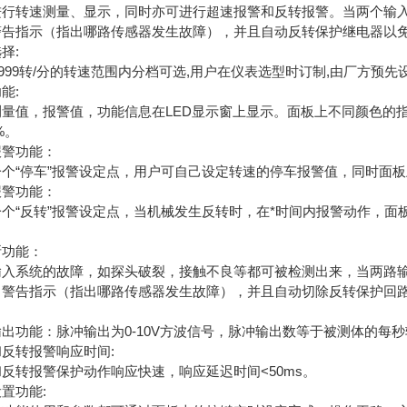
进行转速测量、显示，同时亦可进行超速报警和反转报警。当两个输
警告指示（指出哪路传感器发生故障），并且自动反转保护继电器以
择:
9999转/分的转速范围内分档可选,用户在仪表选型时订制,由厂方预先
能:
测量值，报警值，功能信息在LED显示窗上显示。面板上不同颜色的
%。
报警功能：
一个“停车”报警设定点，用户可自己设定转速的停车报警值，同时面板
报警功能：
个“反转”报警设定点，当机械发生反转时，在*时间内报警动作，面
断功能：
输入系统的故障，如探头破裂，接触不良等都可被检测出来，当两路
出警告指示（指出哪路传感器发生故障），并且自动切除反转保护回
出功能：脉冲输出为0-10V方波信号，脉冲输出数等于被测体的每
反转报警响应时间:
反转报警保护动作响应快速，响应延迟时间<50ms。
置功能: