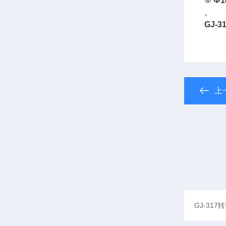
⑥
Ф
1
。
GJ-
上