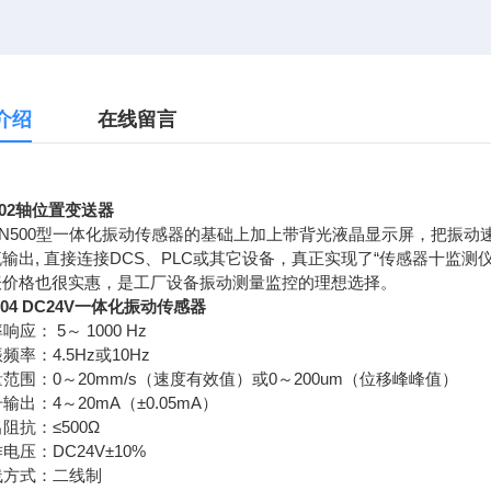
介绍
在线留言
3402轴位置变送器
N500型一体化振动传感器的基础上加上带背光液晶显示屏，把振动
输出, 直接连接DCS、PLC或其它设备，真正实现了“传感器十监
表价格也很实惠，是工厂设备振动测量监控的理想选择。
5504 DC24V一体化振动传感器
响应： 5～ 1000 Hz
频率：4.5Hz或10Hz
量范围：0～20mm/s（速度有效值）或0～200um（位移峰峰值）
号输出：4～20mA（±0.05mA）
出阻抗：≤500Ω
作电压：DC24V±10%
线方式：二线制