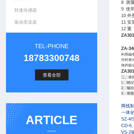
8 测
9 使
转速传感器
10 外
振动变送器
11 安
12 重
ZA3
TEL-PHONE
ZA-
利用磁
18783300748
作时将
体的振
ZA3
查看全部
二、本
1
、ML
2、输
3、有
两线
一体
ARTICLE
SZ-4/
CD-6
VS-