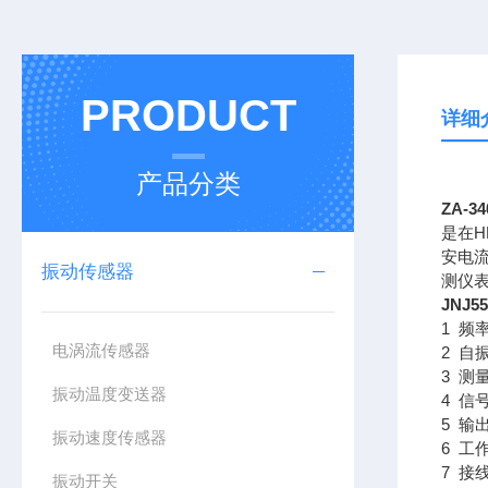
PRODUCT
详细
产品分类
ZA-
是在H
安电流
振动传感器
测仪
JNJ
1 频率
电涡流传感器
2 自振
3 测
振动温度变送器
4 信
5 输
振动速度传感器
6 工
7 接
振动开关