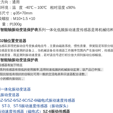
量方向：通用
用环境：温 度 -40℃～100℃ 相对湿度 ≤90%
形尺寸：φ35×70mm
装螺纹：M10×1.5 ×10
 量：约300g
01智能轴振动变送保护表
系列一体化低频振动速度传感器是将机械结
3402轴位置变送器
电感应原理把振动信号变换成电信号，主要由磁路系统、惯性质量、弹簧阻尼等部分
传感器安装在被测的设备上，当机械设备在传感器工作频率范围内产生振动时，传感
动速度值，既监测到振动速度值，若对该信号进行积分放大得到振动位移幅值。
01智能轴振动变送保护表
传感器有如下特点
V系列传感器有很低的使用频率,适用转速低频的机械振动监测，该产品已申报。
出阻抗较低有很好的信噪比可用一般的交流电表和示波器配合读数。
较小的横向振动比 。
制一体化振动变送器
化振动变送器
SZ-5/SZ-6/SZ-6C/SZ-6I
磁电式振动速度传感器
、ST-3、ST-5振动速度传感器（振动探头）
2振动速度传感器（磁电式）
SZ-6振动传感器