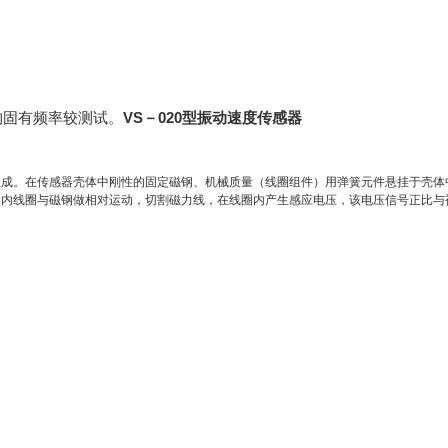
。
VS－020型振动速度传感器
构固有频率较测试
组成。在传感器壳体中刚性的固定磁钢、机械质量（线圈组件）用弹簧元件悬挂于壳体
器内线圈与磁钢做相对运动，切割磁力线，在线圈内产生感应电压，该电压信号正比与