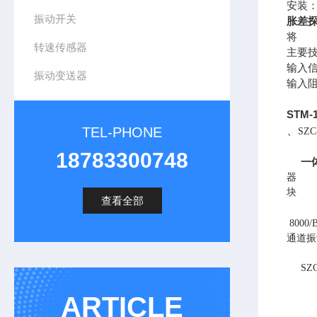
安装：
振动开关
胀差探
将
转速传感器
主要
输入信
振动变送器
输入阻
STM
TEL-PHONE
、
SZC
18783300748
一
器
块
查看全部
8000/
通道振
SZC
ARTICLE