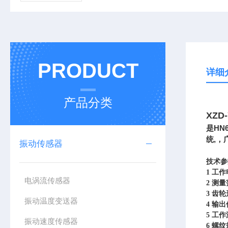
PRODUCT
详细
产品分类
XZ
HN
是
,
统
，
振动传感器
技术参
1
工作
电涡流传感器
2
测量
3
齿轮
振动温度变送器
4
输出
5
工作温
振动速度传感器
6
螺纹规