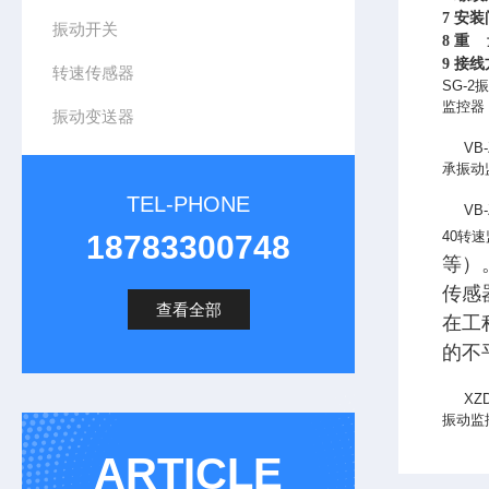
7
安装
振动开关
8
重 量
9
接线
转速传感器
SG-2
振
监控器
振动变送器
VB-Z
承振动
TEL-PHONE
VB-Z
40转
18783300748
等）
传感
查看全部
在工
的不
XZD
振动监
ARTICLE