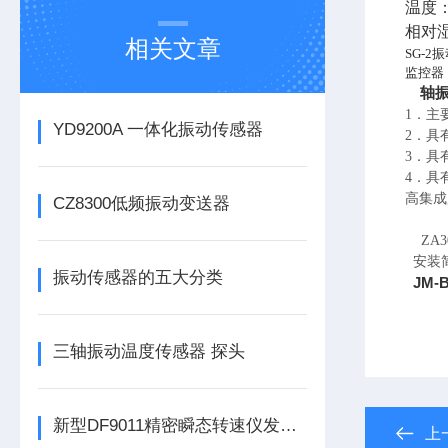
温度：
相对湿
相关文章
SG-2
振
监控器
轴
1．主
YD9200A 一体化振动传感器
2．具
3．具
4．具
高集成
CZ8300低频振动变送器
ZA3
安装
振动传感器的五大分类
JM
三轴振动温度传感器 探头
新型DF9011精密瞬态转速仪发布，为工业转速监测带来革新
上