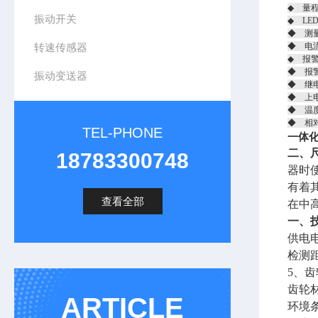
◆ 量程
振动开关
◆ LE
◆ 测
转速传感器
◆ 电流
◆ 报
◆ 报
振动变送器
◆ 继电
◆ 上
◆ 温度
◆ 相
TEL-PHONE
一体化
二、
18783300748
器时
有着其
查看全部
在中
一、
供电电
检测距
5、齿
齿轮材
ARTICLE
环境