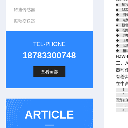
◆ 量程
转速传感器
◆ LE
◆ 测
◆ 电流
振动变送器
◆ 报
◆ 报
◆ 继电
◆ 上
TEL-PHONE
◆ 温度
◆ 相
18783300748
HZW
二、
器时
查看全部
有着其
在中
1、V
2、安
固定在
3、传
ARTICLE
4、安