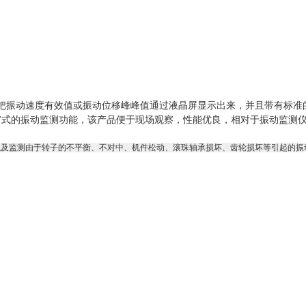
振动速度有效值或振动位移峰峰值通过液晶屏显示出来，并且带有标准的4
仪表"式的振动监测功能，该产品便于现场观察，性能优良，相对于振动监测
以及监测由于转子的不平衡、不对中、机件松动、滚珠轴承损坏、齿轮损坏等引起的振