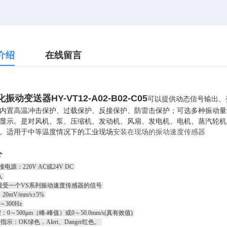
介绍
在线留言
振动变送器HY-VT12-A02-B02-C05
可以提供动态信号输出。
内置高温冲击保护、过载保护、反接保护、防雷击保护；可选多种振动量
显示。是对风机、泵、压缩机、发动机、风扇、发电机、电机、蒸汽轮机
。适用于中等温度情况下的工业现场
安装在现场的振动速度传感器
介
电源：220V AC或24V DC
入
接受一个VS系列振动速度传感器的信号
0mV/mm/s±5%
～300Hz
：0～500μm（峰-峰值）或0～50.0mm/s(真有效值)
D指示：OK绿色，Alert、Danger红色。