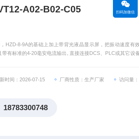
2-A02-B02-C05
扫码加微信
2-C05，HZD-8-9A的基础上加上带背光液晶显示屏，把振动速度有
有标准的4-20毫安电流输出, 直接连接DCS、PLC或其它设
测功能，该产品便于现场观察，性能优良，相对于振动监测仪表
选择。
新时间：2026-07-15
厂商性质：生产厂家
访问量：
18783300748