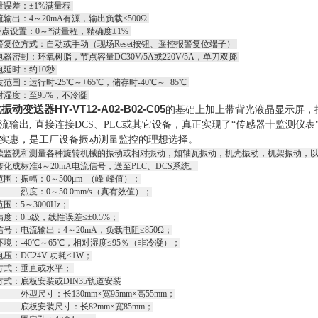
量误差：±1%满量程
输出：4～20mA有源，输出负载≤500Ω
警点设置：0～*满量程，精确度±1%
警复位方式：自动或手动（现场Reset按钮、遥控报警复位端子）
器密封：环氧树脂，节点容量DC30V/5A或220V/5A，单刀双掷
电延时：约10秒
范围：运行时-25℃～+65℃，储存时-40℃～+85℃
对湿度：至95%，不冷凝
动变送器HY-VT12-A02-B02-C05
的基础上加上带背光液晶显示屏，把
流输出, 直接连接DCS、PLC或其它设备，真正实现了“传感器十监测
实惠，是工厂设备振动测量监控的理想选择。
续监视和测量各种旋转机械的振动或相对振动，如轴瓦振动，机壳振动，机架振动，
化成标准4～20mA电流信号，送至PLC、DCS系统。
围：振幅：0～500μm （峰-峰值）；
0～50.0mm/s（真有效值）；
围：5～3000Hz；
度：0.5级，线性误差≤±0.5%；
号：电流输出：4～20mA，负载电阻≤850Ω；
境：-40℃～65℃，相对湿度≤95％（非冷凝）；
压：DC24V 功耗≤1W；
方式：垂直或水平；
式：底板安装或DIN35轨道安装
寸：长130mm×宽95mm×高55mm；
装尺寸：长82mm×宽85mm；