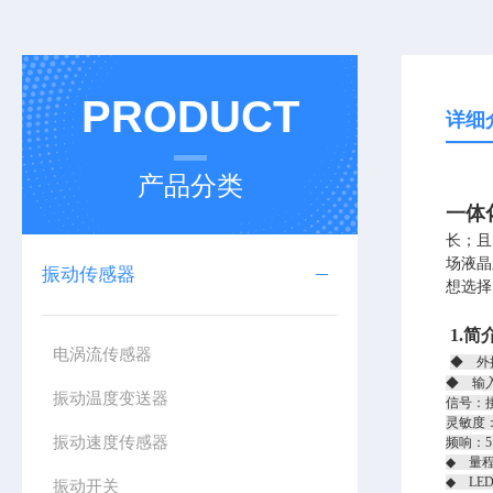
PRODUCT
详细
产品分类
一体化
长；且
场液晶
振动传感器
想选择
1.简
电涡流传感器
◆ 外接
◆ 输
振动温度变送器
信号：
灵敏度：2
振动速度传感器
频响：5
◆ 量程
◆ LE
振动开关