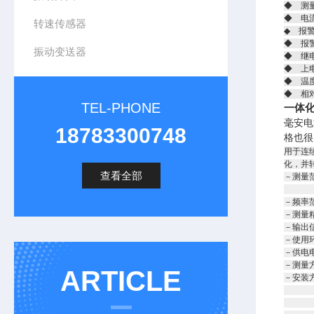
◆ 测
◆ 电流
转速传感器
◆ 报
◆ 报
振动变送器
◆ 继电
◆ 上
◆ 温度
◆ 相
TEL-PHONE
一体化振
毫安电
18783300748
格也很
用于连
化，并转
查看全部
－测量范
烈度：
－频率范
－测量精
－输出信
－使用环
－供电电
－测量
ARTICLE
－安装方
外型尺
底板安