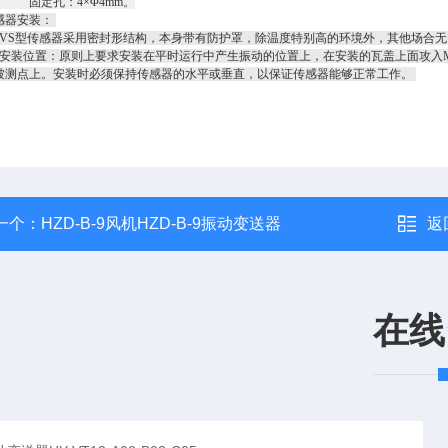
孔：4×Φ4mm。
感器安装：
S型传感器采用密封形结构，本身带有防护罩，除温度特别高的环境外，其他场合无
装位置：原则上要求安装在平时运行中产生振动的位置上，在安装的瓦盖上面攻入M10×1
被测点上。安装时必须保持传感器的水平或垂直，以保证传感器能够正常工作。
一个：
HZD-B-9风机HZD-B-9振动变送器
返
在线