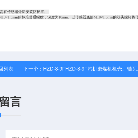
需在传感器外层安装防护罩。
.5mm的标准普通螺纹，深度为10mm。以传感器底部M10×1.5mm的双头螺钉将
回列表
下一个：
HZD-8-9FHZD-8-9F汽机磨煤机机壳、轴瓦振动变送器
留言