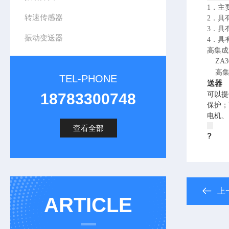
1．主
转速传感器
2．具
3．具
振动变送器
4．具
高集成
ZA3
高集成
TEL-PHONE
送器
18783300748
可以提
保护；
电机、
查看全部
?
上
ARTICLE