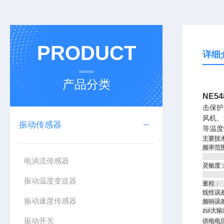
PRODUCT
详细
产品分类
NE5
击保护
风机、
振动传感器
等温度
主要技
频率范围
位移：X 
电涡流传感器
灵敏度：速
位移 
振动温度变送器
量程：
线性误
振动速度传感器
频响误
zui
振动开关
供电电