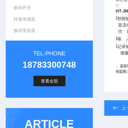
振动开关
HT-J
l
智能
转速传感器
直流电
振动变送器
功 
l
输 
l
记录输
TEL-PHONE
测量量
18783300748
。
是采
动监测
查看全部
上
ARTICLE