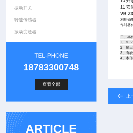
10 外
11 安
振动开关
VB-Z
转速传感器
利用磁
作时将
振动变送器
二、本
1
、ML
2、输
3、有
TEL-PHONE
4、本
18783300748
查看全部
上
ARTICLE