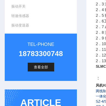
2．3
振动开关
2．4
2．5
转速传感器
2．6
振动变送器
2．7
2．8
2．9
TEL-PHONE
2．1
2．1
18783300748
2．1
2．1
SLM
查看全部
：
风机H
两线
一体
ARTICLE
SZ-4/