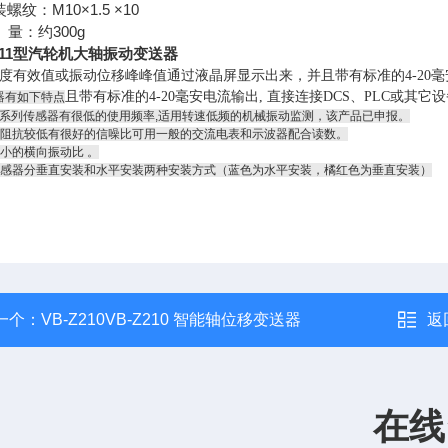
装螺纹：M10×1.5 ×10
 量：约300g
011型汽轮机大轴振动变送器
度有效值或振动位移峰峰值通过液晶屏显示出来，并且带有标准的4-20毫
且带有标准的4-20毫安电流输出, 直接连接DCS、PLC或其它
器有如下特点
V系列传感器有很低的使用频率,适用转速低频的机械振动监测，该产品已申报。
出阻抗较低有很好的信噪比可用一般的交流电表和示波器配合读数。
较小的横向振动比 。
传感器分垂直安装和水平安装两种安装方式（蓝色为水平安装，橘红色为垂直安装）
一个：
VB-Z210VB-Z210 智能轴位移变送器
返
在线