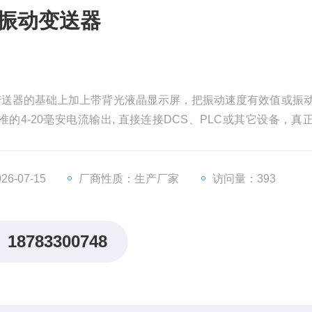
轴振动变送器
动变送器的基础上加上带背光液晶显示屏，把振动速度有效值或振
4-20毫安电流输出, 直接连接DCS、PLC或其它设备，真
能，该产品便于现场观察，性能优良，相对于振动监测仪表价格
。
6-07-15
厂商性质：生产厂家
访问量：393
18783300748