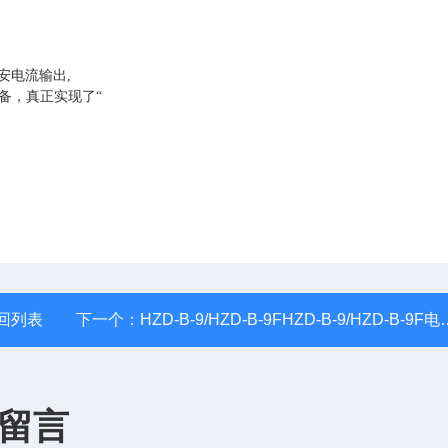
安电流输出,
设备，真正实现了“
回列表
下一个：
HZD-B-9/HZD-B-9FHZD-B-9/HZD-B-9F电机振动变送器
留言