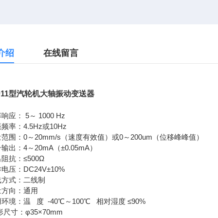
介绍
在线留言
011型汽轮机大轴振动变送器
响应： 5～ 1000 Hz
频率：4.5Hz或10Hz
量范围：0～20mm/s（速度有效值）或0～200um（位移峰峰值）
号输出：4～20mA（±0.05mA）
出阻抗：≤500Ω
作电压：DC24V±10%
线方式：二线制
量方向：通用
用环境：温 度 -40℃～100℃ 相对湿度 ≤90%
形尺寸：φ35×70mm