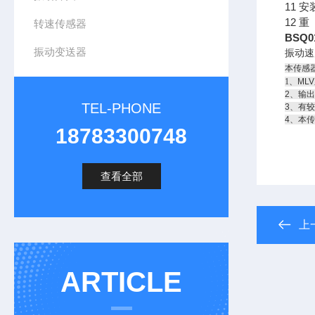
11 安
12 重
转速传感器
BSQ
振动变送器
振动速
本传感
1
、ML
2、输
TEL-PHONE
3、有
4、本
18783300748
查看全部
上
ARTICLE