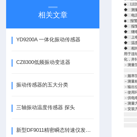
◆ LE
◆ 测
相关文章
◆ 电流
◆ 报
◆ 报
◆ 继电
◆ 上
YD9200A 一体化振动传感器
◆ 温度
◆ 相
用于连
化，并转
CZ8300低频振动变送器
－测量范
烈度：
－频率范
－测量精
振动传感器的五大分类
－输出信
－使用环
－供电电
－测量
三轴振动温度传感器 探头
－安装方
外型尺
底板安
固定
新型DF9011精密瞬态转速仪发布，为工业转速监测带来革新