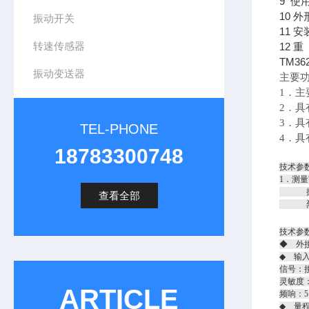
9 使
10 外
振动开关
11 安
转速传感器
12 重
TM3
振动变送器
主要
1．
2．
3．具
TEL-PHONE
4．具
18783300748
技术参
1．测量
振幅：0
查看全部
烈度：0
技术参
◆ 外接
◆ 输
信号：
灵敏度：2
ARTICLE
频响：5
◆ 量程