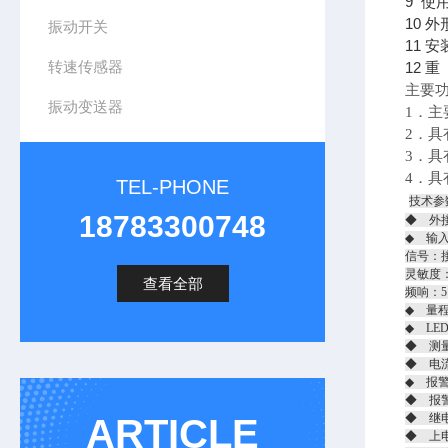
9 使
10 外
振动开关
11 安
转速传感器
12 重
主要
振动变送器
1．
2．
3．具
4．具
TEL-PHONE
技术参
18783300748
◆ 外接
◆ 输
信号：
灵敏度：2
查看全部
频响：5
◆ 量程
◆ LE
◆ 测
◆ 电流
◆ 报
◆ 报
◆ 继电
ARTICLE
◆ 上