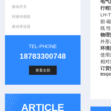
电气
振动开关
行程
LH-
转速传感器
励 磁
振动变送器
线 
物理
外形
TEL-PHONE
环境
18783300748
使用温
相对
订货
查看全部
BSQ
ARTICLE