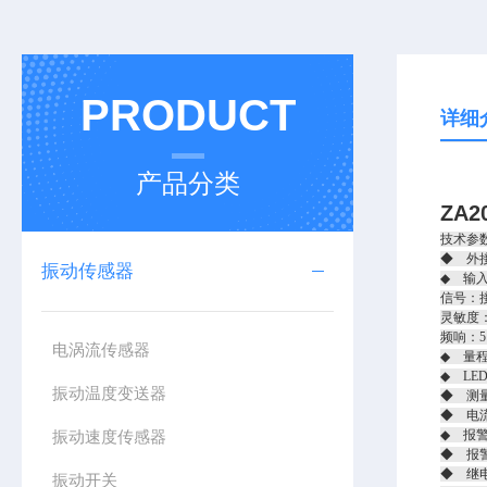
PRODUCT
详细
产品分类
ZA
技术参
◆ 外接
振动传感器
◆ 输
信号：
灵敏度：2
频响：5
电涡流传感器
◆ 量程
◆ LE
振动温度变送器
◆ 测
◆ 电流
振动速度传感器
◆ 报
◆ 报
◆ 继电
振动开关