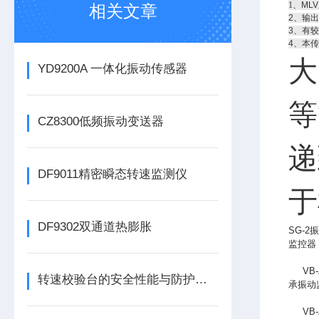
1
、ML
相关文章
2、输
3、有
4、本
大
YD9200A 一体化振动传感器
等
CZ8300低频振动变送器
递
DF9011精密瞬态转速监测仪
于
DF9302双通道热膨胀
SG-2
振
监控器
VB-Z
转速校验台的安全性能与防护措施
承振动
VB-Z