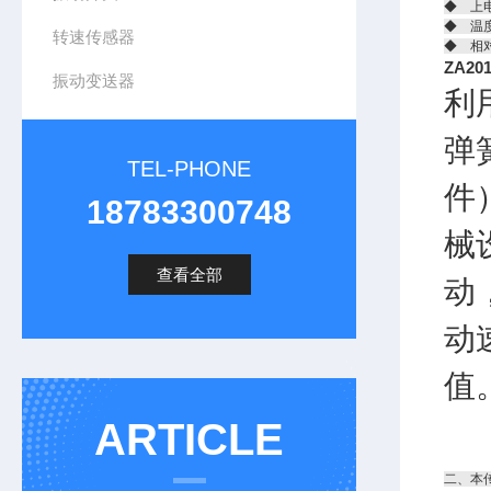
◆ 上
◆ 温度
转速传感器
◆ 相
ZA2
振动变送器
利
弹
TEL-PHONE
件
18783300748
械
查看全部
动
动
值
ARTICLE
二、本