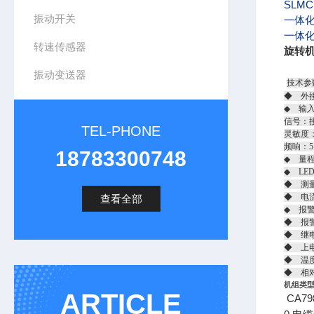
SLMC
振动开关
一体化
一体化
转速传感器
旋转机械
振动变送器
技术参
◆ 外接
◆ 输
信号：
TEL-PHONE
灵敏度：2
频响：5
18783300748
◆ 量程
◆ LE
◆ 测
◆ 电流
查看全部
◆ 报
◆ 报
◆ 继电
◆ 上
◆ 温度
◆ 相
机组类
ARTICLE
CA79