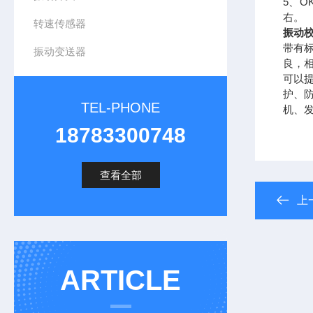
5、
右。
转速传感器
振动
带有标
振动变送器
良，
可以
护、
TEL-PHONE
机、
18783300748
查看全部
上
ARTICLE