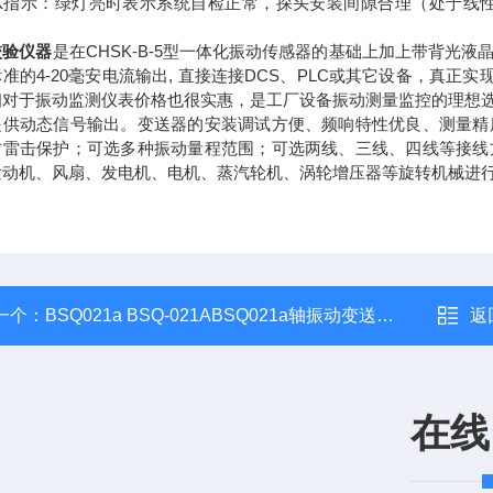
OK指示：绿灯亮时表示系统自检正常，探头安装间隙合理（处于线性
校验仪器
是在CHSK-B-5型一体化振动传感器的基础上加上带背光
准的4-20毫安电流输出, 直接连接DCS、PLC或其它设备，真
相对于振动监测仪表价格也很实惠，是工厂设备振动测量监控的理想
提供动态信号输出。变送器的安装调试方便、频响特性优良、测量精
防雷击保护；可选多种振动量程范围；可选两线、三线、四线等接线
发动机、风扇、发电机、电机、蒸汽轮机、涡轮增压器等旋转机械进行
一个：
BSQ021a BSQ-021ABSQ021a轴振动变送器 （BSQ-021A）
返
在线