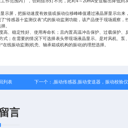
工作范围内），否则指示灯不亮，此时4～20mA变送输出降低到3
液晶显示屏，把振动速度有效值或振动位移峰峰值通过液晶屏显示出来
正实现了“传感器十监测仪表"式的振动监测功能，该产品便于现场观察，
选择。
度高、稳定性好、使用寿命长；且内置高温冲击保护、过载保护、
方式；在需要的情况下可选择表头带现场液晶显示。是对风机、泵
*在线振动监测(机壳、轴承箱或机构的振动)的理想选择。
回列表
下一个：
,振动传感器,振动变送器，振动校验
留言