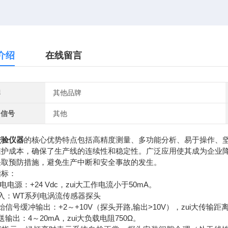
介绍
在线留言
牌
其他品牌
出信号
其他
校验仪器
的核心优势特点包括高精度测量、多功能分析、易于操作、坚
维护成本，确保了生产线的连续性和稳定性‌。广泛应用使其成为企业
采取预防措施，避免生产中断和安全事故的发生。
指标：
供电电源：+24 Vdc，zui大工作电流小于50mA。
入：WT系列电涡流传感器探头
始信号缓冲输出：+2～+10V（探头开路,输出>10V），zui大传输距离
送输出：4～20mA，zui大负载电阻750Ω。