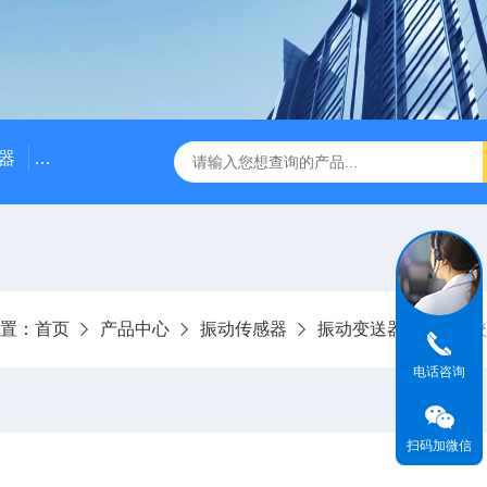
器
NE3100电涡流位移传感器
三轴振动传感器 加速度
置：
首页
产品中心
振动传感器
振动变送器
振动校
电话咨询
扫码加微信