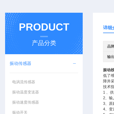
PRODUCT
详细
产品分类
品
输
振动传感器
振动
低了
障并
电涡流传感器
技术
振动温度变送器
1 、
2、输
振动速度传感器
3、原
4、变
振动开关