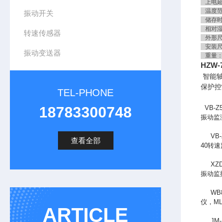
上电延
温度范围
振动开关
储存时－
相对湿
转速传感器
外形尺寸
安装尺寸
振动变送器
重量：
HZW-
智能
保护控
TEL-PHONE
18783300748
VB-Z
振动监
VB-Z
查看全部
40转
XZD
振动监
WB8
仪，M
ARTICLE
JM-B