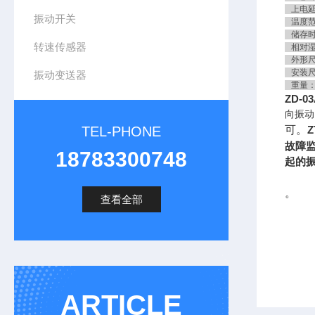
上电延
振动开关
温度范围
储存时－
转速传感器
相对湿
外形尺寸
安装尺寸
振动变送器
重量：
ZD-
向振动
TEL-PHONE
可。
故障
18783300748
起的
。
查看全部
ARTICLE