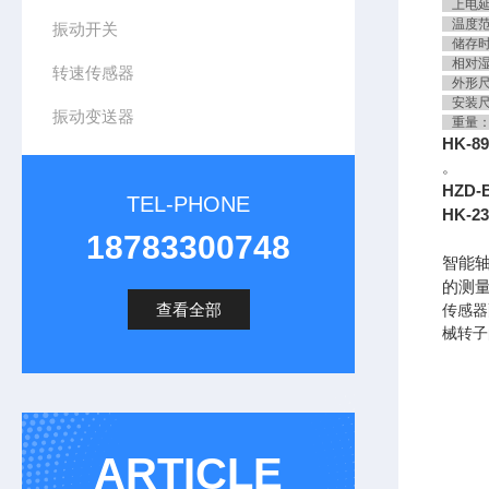
上电延
温度范围
振动开关
储存时－
相对湿
转速传感器
外形尺寸
安装尺寸
振动变送器
重量：
HK-
。
HZD-
TEL-PHONE
HK-
18783300748
智能
的测
查看全部
传感器
械转子
ARTICLE