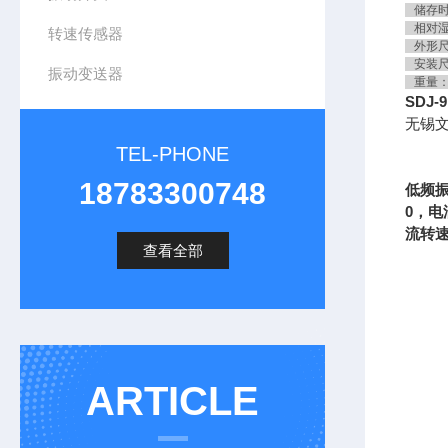
储存时－
相对湿
转速传感器
外形尺寸
安装尺寸
振动变送器
重量：
SDJ
无锡
TEL-PHONE
18783300748
低频振
0，电
流转速
查看全部
ARTICLE