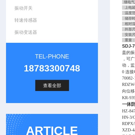
继电气密
振动开关
上电延
温度范围
储存时－
转速传感器
相对湿
外形尺寸
振动变送器
安装尺寸
重量：
SDJ
盖的振
TEL-PHONE
，可广
动，监测
18783300748
0 连接
7008
RDZW-
查看全部
向位移
KR-93
一体
HZ-847
HN-3/
RDPX/
ARTICLE
XZD-4