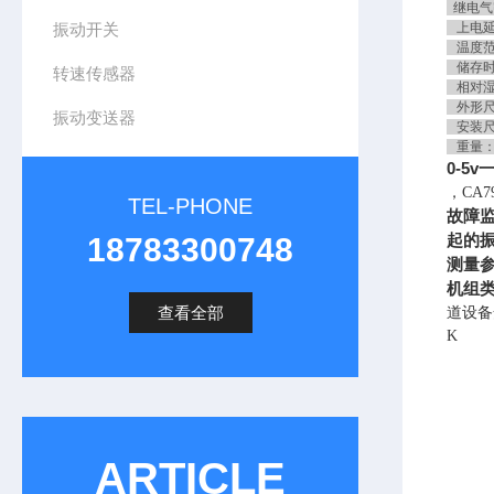
继电气密
振动开关
上电延
温度范围
储存时－
转速传感器
相对湿
外形尺寸
振动变送器
安装尺寸
重量：
0-5
，CA79
TEL-PHONE
故障
起的
18783300748
测量
机组
查看全部
道设备
K
ARTICLE