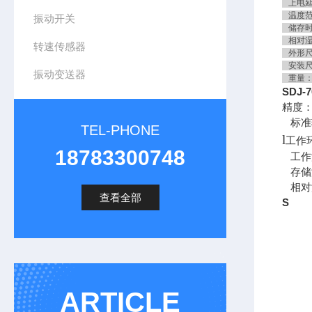
上电延
温度范围
振动开关
储存时－
相对湿
转速传感器
外形尺寸
安装尺寸
振动变送器
重量：
SDJ
精度
标准
TEL-PHONE
l
工作
18783300748
工作温
存储温
相对湿
查看全部
S
ARTICLE